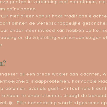
deze punten in verbinding met meridianen, die
am beïnvloeden.
ur niet alleen vanuit haar traditionele ach
zocht binnen de wetenschappelijke gezondhe
uur onder meer invloed kan hebben op het ze
oeding en de vrijstelling van lichaamseigen s
e.
n?
ingezet bij een brede waaier aan klachten, 
, vermoeidheid, slaapproblemen, hormonale kl
sproblemen, evenals gastro-intestinale klacht
 lichaam te ondersteunen, draagt de behande
elzijn. Elke behandeling wordt afgestemd op