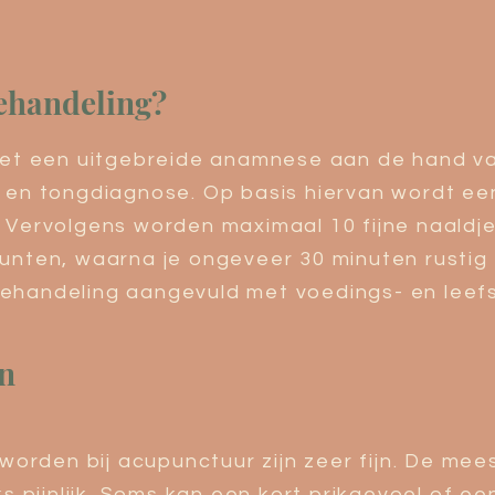
behandeling?
met een uitgebreide anamnese aan de hand van
 en tongdiagnose. Op basis hiervan wordt een
 Vervolgens worden maximaal 10 fijne naaldj
unten, waarna je ongeveer 30 minuten rustig 
handeling aangevuld met voedings- en leefst
en
t worden bij acupunctuur zijn zeer fijn. De m
s pijnlijk. Soms kan een kort prikgevoel of een