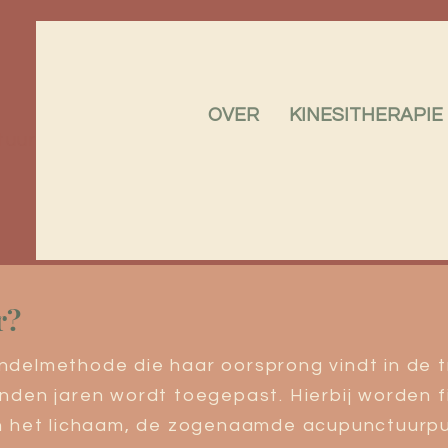
OVER
KINESITHERAPIE
tuur
r?
ndelmethode die haar oorsprong vindt in de t
den jaren wordt toegepast. Hierbij worden f
n het lichaam, de zogenaamde acupunctuurpu