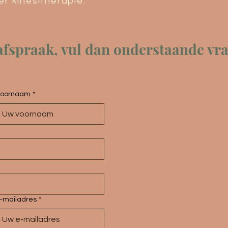
r kinesitherapie.
fspraak, vul dan onderstaande vrag
oornaam
*
-mailadres
*