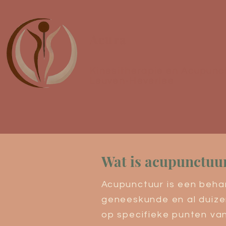
Acura
Kinesitherapie en Acupunc
Leuven-Heverlee
Wat is acupunctuu
A
cupunctuur is een beha
geneeskunde en al duizen
op specifieke punten va