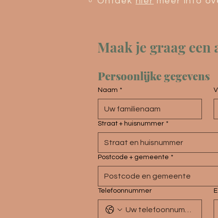
Ontdek
hier
meer info ove
Maak je graag een a
Persoonlijke gegevens
Naam
*
V
Straat + huisnummer
*
Postcode + gemeente
*
Telefoonnummer
E