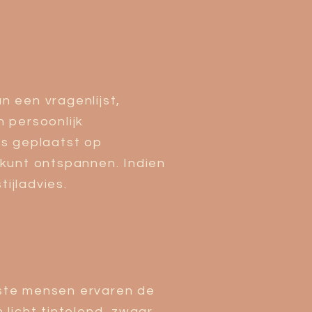
 een vragenlijst,
 persoonlijk
es geplaatst op
kunt ontspannen. Indien
ijladvies.
eeste mensen ervaren de
 licht tintelend, zwaar